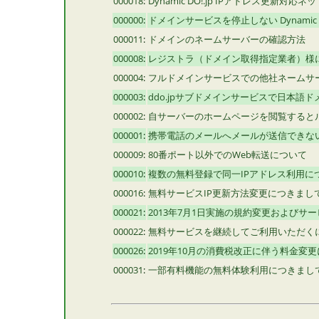
000018
:
Dynamic DO!.jp IPアドレス更新対
000000
:
ドメインサービスを停止しない Dynamic
000011
:
ドメインのネームサーバーの確認方法
000008
:
レジストラ（ドメイン取得指定業者）様
000004
:
フルドメインサービスでの他社ネームサ
000003
:
ddo.jpサブドメインサービスで日本語
000002
:
自サーバーのホームページを閲覧すると
000001
:
携帯電話のメールへメールが送信できな
000009
:
80番ポート以外でのWeb転送について
000010
:
複数の無料登録で同一IPアドレス利用に
000016
:
無料サービスIP更新方法変更につきまして [20
000021
:
2013年7月1日実施の規約変更およびサービ
000022
:
無料サービスを継続してご利用いただく
000026
:
2019年10月の消費税改正に伴う料金変
000031
:
一部有料機能の無料体験利用につきまし