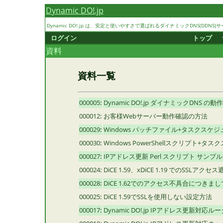
Dynamic DO!.jp
Dynamic DO!.jp は、安定と使いやすさで選ばれるダイナミックDNS(DDNS)サ
ログイン
トップ
資料
資料一覧
000005
:
Dynamic DO!.jp ダイナミックDNS 
000012
:
お客様Webサーバー動作確認の方法
000029
:
Windows バッチファイル+タスクスケ
000030
:
Windows PowerShellスクリプト+
000027
:
IPアドレス更新 Perl スクリプト サンプル
000024
:
DiCE 1.59、xDiCE 1.19 でのSSLア
000028
:
DiCE 1.62でのアクセス不具合につきまし
000025
:
DiCE 1.59でSSLを使用しない設定方法
000017
:
Dynamic DO!.jp IPアドレス更新対応