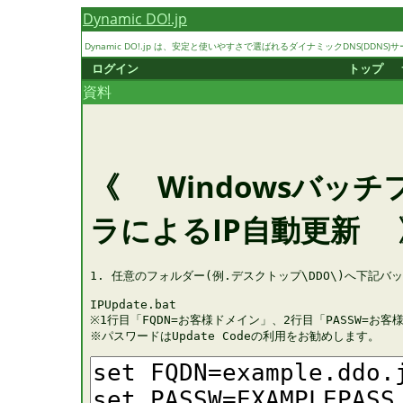
Dynamic DO!.jp
Dynamic DO!.jp は、安定と使いやすさで選ばれるダイナミックDNS(DDNS)サ
ログイン
トップ
資料
《 Windowsバッ
ラによるIP自動更新 
1. 任意のフォルダー(例.デスクトップ\DDO\)へ下記バ
IPUpdate.bat

※1行目「FQDN=お客様ドメイン」、2行目「PASSW=お