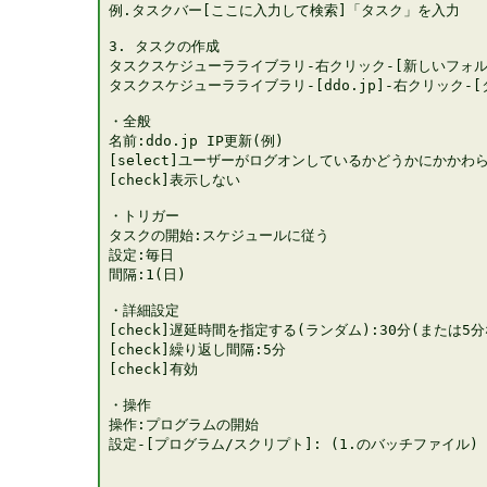
例.タスクバー[ここに入力して検索]「タスク」を入力

3. タスクの作成

タスクスケジューラライブラリ-右クリック-[新しいフォルダー]
タスクスケジューラライブラリ-[ddo.jp]-右クリック-[
・全般

名前:ddo.jp IP更新(例)

[select]ユーザーがログオンしているかどうかにかかわら
[check]表示しない

・トリガー

タスクの開始:スケジュールに従う

設定:毎日

間隔:1(日)

・詳細設定

[check]遅延時間を指定する(ランダム):30分(または5
[check]繰り返し間隔:5分

[check]有効

・操作

操作:プログラムの開始

設定-[プログラム/スクリプト]: (1.のバッチファイル) (例) C: