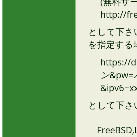
(無料サ
http://fre
として下さい
を指定する
https://
ン
&pw=
&ipv6=xx
として下さ
FreeBSD