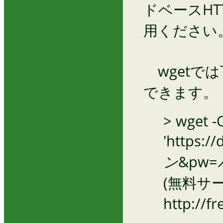
ドベースHT
用ください
wgetで
できます。
> wget -
'https:/
ン
&pw=
(無料サ
http://fre