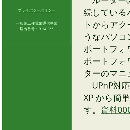
続している
プライバシーポリシー
トからアク
一般第二種電気通信事業
届出番号：B-14-265
うなパソコ
ポートフォ
ポートフォ
ターのマニ
UPnP対応
XP から
す。
資料000