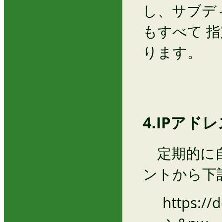
し、サブデ
もすべて 
ります。
4.IPアド
定期的に自
ントから下
https://