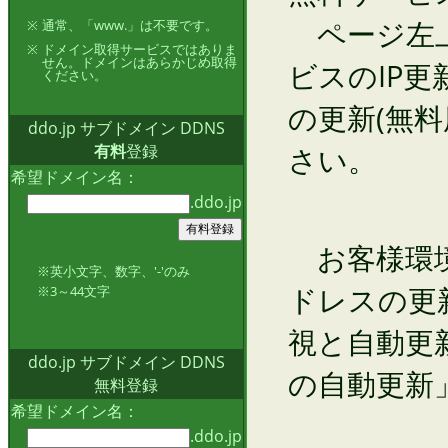
ページ左上
※
通常、「www.」は不要です。
※
ドメイン取得サービスではありま
せん。ドメインはあらかじめ取得
ビスのIP更
ください。
の更新(無料
ddo.jp サブドメイン DDNS
有料
登録
さい。
希望ドメイン名：
.ddo.jp
お客様環境
※英小文字、数字、'-'のみ
ドレスの更
※3～44文字
視と自動更
ddo.jp サブドメイン DDNS
の自動更新
無料登録
希望ドメイン名：
.ddo.jp