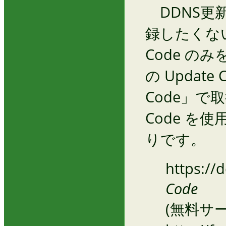
DDNS更
録したくない
Code の
の Updat
Code」で
Code を
りです。
https://
Code
(無料サ