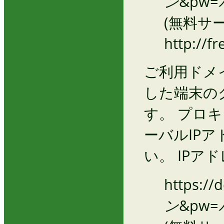
ン
&pw=
(無料サ
http://fre
ご利用ドメ
した端末の
す。 プロ
ーバルIP
い。 IPア
https://
ン
&pw=