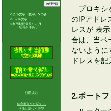
プロキシを
※英小文字、数字、'-'のみ
のIPアド
※6～16文字
※利用期間最長９ヶ月
レスが 表
（延長条件あり）
合は、当ペ
ないようにす
ドレスを記
利用規約
2.ポート
特定商取引に関する
ルーターの
法律に基づく表記