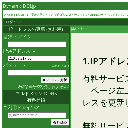
Dynamic DO!.jp
Dynamic DO!.jp は、安定と使いやすさで選ばれるダイナミックDNS(DDNS)サービスです。 (DNS
ログイン
IPアドレスの更新 (無料用)
使い方
登録 ドメイン
IPv4アドレス
[v]
1.IPアド
パスワード
忘れたときは
有料サービ
通信は暗号(SSL)化されません!!
ページ左上
フルドメイン DDNS
レスを更新
有料
登録
ご利用ドメイン名：
無料サービ