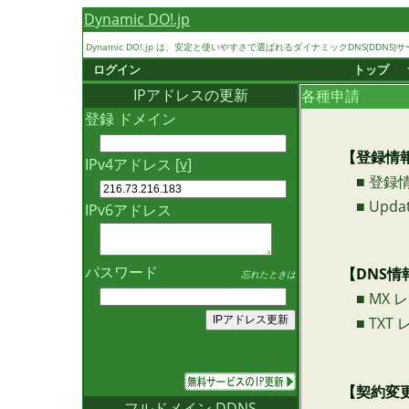
Dynamic DO!.jp
Dynamic DO!.jp は、安定と使いやすさで選ばれるダイナミックDNS(DDNS)サ
ログイン
トップ
IPアドレスの更新
各種申請
登録 ドメイン
【登録情
IPv4アドレス
[v]
■ 登録
■ Updat
IPv6アドレス
パスワード
【DNS情
忘れたときは
■ MX 
■ TXT
【契約変
フルドメイン DDNS