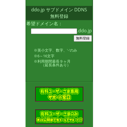
ddo.jp サブドメイン DDNS
無料登録
希望ドメイン名：
.ddo.jp
※英小文字、数字、'-'のみ
※6～16文字
※利用期間最長９ヶ月
（延長条件あり）