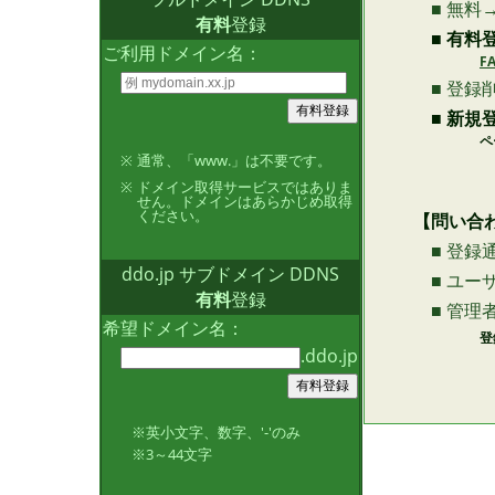
■ 無料
有料
登録
■ 有料登
ご利用ドメイン名：
FA
■ 登録削
■ 新規
ページ左 
※
通常、「www.」は不要です。
※
ドメイン取得サービスではありま
せん。ドメインはあらかじめ取得
ください。
【問い合
■ 登録
ddo.jp サブドメイン DDNS
■ ユー
有料
登録
■ 管理
希望ドメイン名：
登録ユーザ
.ddo.jp
※英小文字、数字、'-'のみ
※3～44文字